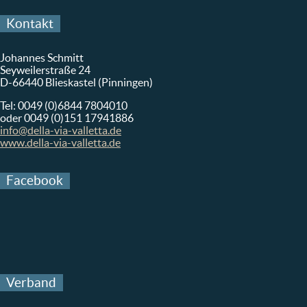
Kontakt
Johannes Schmitt
Seyweilerstraße 24
D-66440 Blieskastel (Pinningen)
Tel: 0049 (0)6844 7804010
oder 0049 (0)151 17941886
info@della-via-valletta.de
www.della-via-valletta.de
Facebook
Verband